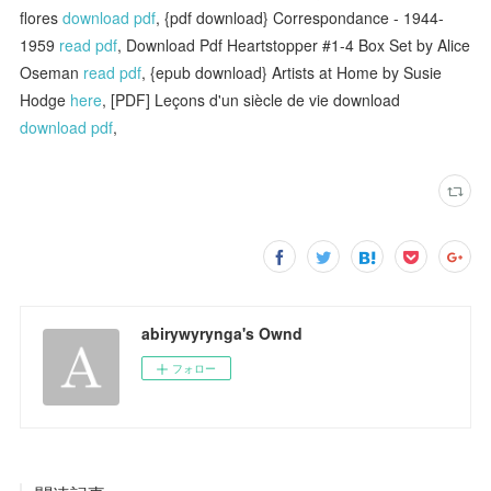
flores
download pdf
, {pdf download} Correspondance - 1944-
1959
read pdf
, Download Pdf Heartstopper #1-4 Box Set by Alice
Oseman
read pdf
, {epub download} Artists at Home by Susie
Hodge
here
, [PDF] Leçons d'un siècle de vie download
download pdf
,
abirywyrynga's Ownd
フォロー