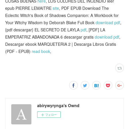
COSAS BUENAS
here
, LOS COLORES DEL INCENDIO leer
epub PIERRE LEMAITRE
site
, PDF EPUB Download The
Eclectic Witch's Book of Shadows Companion: A Workbook for
Your Witchy Wisdom by Deborah Blake Full Book
download pdf
,
{pdf descargar} EL SECRETO DE LAYLA
pdf
, [PDF] LA
EMPERATRIZ ABANDONADA 6 descargar gratis
download pdf
,
Descargar ebook MARQUETERIA 2 | Descarga Libros Gratis
(PDF - EPUB)
read book
,
abirywyrynga's Ownd
フォロー