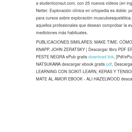
a studentconsut.com, con 25 nuevos vídeos (en ingl
Netter. Exploración clínica en ortopedia es doble: 
para cursos sobre exploración musculoesquelética; p
aquellos profesionales que desean comprobar la evid
mediciones más habituales.
PUBLICACIONES SIMILARES: MAKE TIME: CÓMO
KNAPP, JOHN ZERATSKY | Descargar libro PDF 
PESTE NEGRA ePub gratis
download link
, [Pdf/e
NATSUKAWA descargar ebook gratis
pdf
, Descar
LEARNING CON SCIKIT-LEARN, KERAS Y TENSORF
MATE AL AMOR EBOOK - ALI HAZELWOOD descarg