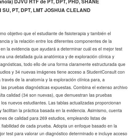
pañola) DJVU RTF de PT, DPT, PHD, SHANE
SU, PT, DPT, LMT JOSHUA CLELAND
o objetivo que el estudiante de fisioterapia y también el
ancia y la relación entre los diferentes componentes de la
n la evidencia que ayudará a determinar cuál es el mejor test
na una detallada guía anatómica y de exploración clínica y
diagnósticas, todo ello de una forma claramente estructurada que
estudios y 34 nuevas imágenes tiene acceso a StudentConsult con
 través de la anatomía y la exploración clínica para, a
e a las pruebas diagnósticas expuestas. Combina el extenso archivo
 alta calidad (34 son nuevas), que demuestran las pruebas
 los nuevos estudiantes. Las tablas actualizadas proporcionan
y facilitan la práctica basada en la evidencia. Asimismo, cuenta
nes de calidad para 269 estudios, empleando listas de
fiabilidad de cada prueba. Adopta un enfoque basado en la
jor test para valorar un diagnóstico determinado e incluye acceso