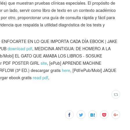
és) que muestran pruebas clínicas especiales. El propósito de
por un lado, servir como libro de texto en un contexto académico
or otro, proporcionar una guía de consulta rápida y fácil para
encia que respalda la utilidad diagnóstica de los tests y
 ENFOCARTE EN LO QUE IMPORTA CADA DÍA EBOOK | JAKE
EPUB
download pdf
, MEDICINA ANTIGUA: DE HOMERO A LA
Pub/Mobi] EL GATO QUE AMABA LOS LIBROS - SOSUKE
gar PDF POSTER GIRL
site
, [ePub] APRENDE MACHINE
LOW (3ª ED.) descargar gratis
here
, [Pdf/ePub/Mobi] JAQUE
ar ebook gratis
read pdf
,